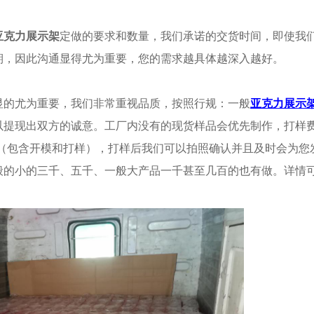
亚克力展示架
定做的要求和数量，我们承诺的交货时间，即使我
期，因此沟通显得尤为重要，您的需求越具体越深入越好。
显的尤为重要
，
我们非常重视
品质
，按照行规：一般
亚克力展
示
以提现出双方的诚意。
工厂内没有的现货
样品
会优先制作
，打样
5天（包含开模和打样），打样后我们可以拍照确认并且及时会为您
般的小的三千、五千、一般大产品一千甚至几百的也有做。详情