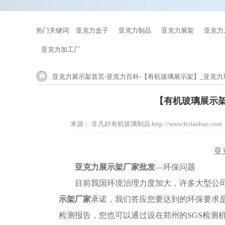
热门关键词:
亚克力盒子
亚克力制品
亚克力展架
亚克力
亚克力加工厂
亚克力展示架首页
-
亚克力百科
-【有机玻璃展示架】_亚克力
【有机玻璃展示架
来源：
非凡好有机玻璃制品 http://www.feifanhao.com
亚
亚克力展示架厂家批发
—环保问题
目前我国环境治理力度加大，许多大型
公
示架厂家
承诺，
我们答应您要达到的环保要求
检测报告
，
您也可以通过设在郑州的
SGS检