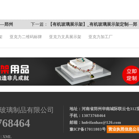
用—郑州
下一篇：
【有机玻璃展示架】_有机玻璃展示架定制—郑
州非凡
架
亚克力二维码标牌
亚克力文具展示架
亚克力加工厂
玻璃制品有限公司
地址：河南省郑州华南城际联云仓312
手机：13073768464
768464
邮箱：hnfeifanhao@126.com
豫ICP备17011803号
营业执照信息公
|
XML