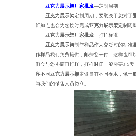
亚克力展示架厂家批发
—定制周期
亚克力展示架
定
制
周期，要取决于您对于
班加点也会为您按时完成
亚克力展示架
定制
周
亚克力展示架厂家批发
—打样标准
亚克力展
示
架
制作样品作为交货时的标准
作样品我们免费提供，邮费您来付，这样也可
们会与您协商再打样，打样时间一般需要
3-
递
不同
亚克力展示架
定做量有不同要求，像一
与我们的销售人员协商。