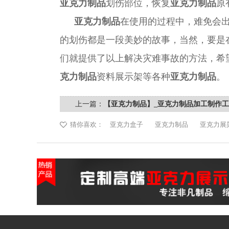
亚克力制品
划伤部位，
恢复
亚克力制品
原
亚克力
制品
在使用的过程中，难免会
的
划伤
都是一段美妙的故事，当然，要是
们就提供了以上解决灾难事故的方法，希
克力制品
资料
展示架等各种
亚克力
制品
。
上一篇：
【亚克力制品】_亚克力制品加工制作
州非凡
猜你喜欢：
亚克力盒子
亚克力制品
亚克力展