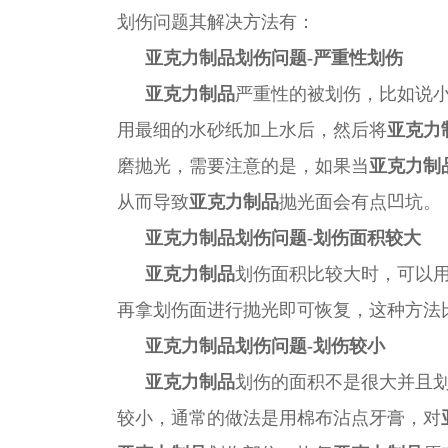
划伤问题
其解决方法有：
亚克力制品划伤问题
-
严重性划伤
亚克力制品
严重性的被
划伤
，比如说
用最细的水砂纸加上水后，然后将
亚克力
磨抛光，需要注意的是，
如果当
亚克力制
从而导致
亚克力制品
抛光面会有点凹坑。
亚克力制品划伤问题
-
划伤面积较大
亚克力制品
划伤
面积比较大
时
，可以
再拿划伤面进行抛光即可恢复，这种方法
亚克力制品划伤问题
-
划伤较小
亚克力制品
划伤
的面积不是很大并且
较小，通常的做法是用棉布沾点牙膏，对