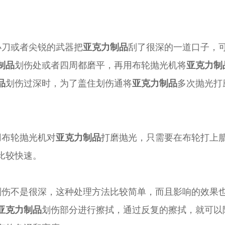
小刀或者尖锐的武器把
亚克力制品
刮了很深的一道口子
，
制品
划伤处或者四周都磨平，再用布轮抛光机
将
亚克力制
品
划伤
过深
时
，为了盖住
划伤
通
将
亚克力制品
多次抛光打
用布轮抛光机
对
亚克力制品
打磨抛光，只需要在布轮打上
比较快速。
划伤
不是很深，这种处理方法比较简单，而且影响的效果
亚克力制品
划伤部分进行擦拭，通过反复的擦拭，就可以