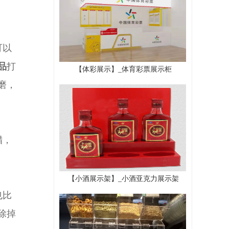
可以
品
打
【体彩展示】_体育彩票展示柜
磨
，
腊，
【小酒展示架】_小酒亚克力展示架
也比
除掉