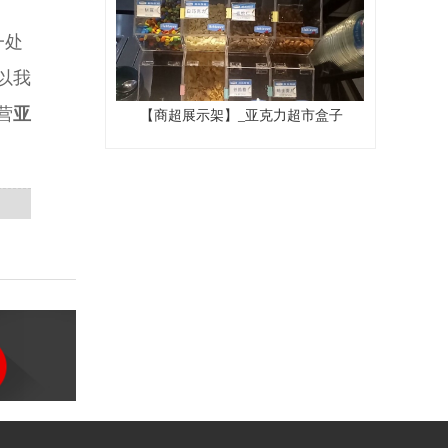
一处
以我
营
亚
【商超展示架】_亚克力超市盒子