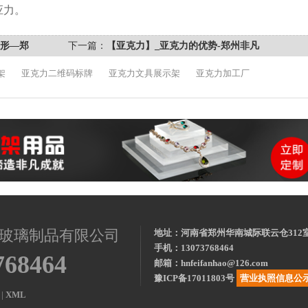
应力。
变形—郑
下一篇：
【亚克力】_亚克力的优势-郑州非凡
架
亚克力二维码标牌
亚克力文具展示架
亚克力加工厂
玻璃制品有限公司
地址：河南省郑州华南城际联云仓312
手机：13073768464
768464
邮箱：hnfeifanhao@126.com
豫ICP备17011803号
营业执照信息公
|
XML