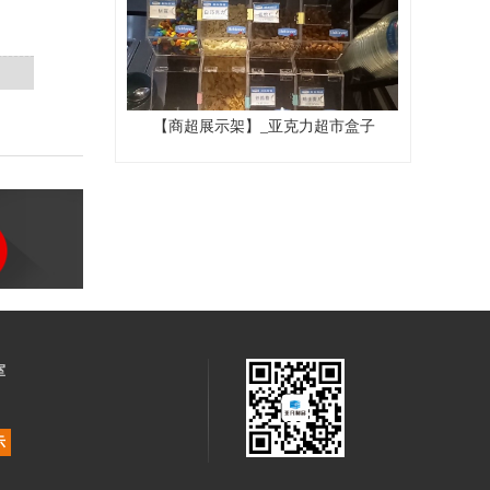
【商超展示架】_亚克力超市盒子
室
示