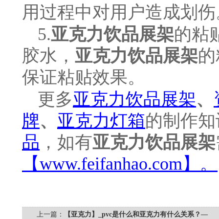
用过程中对用户造成划伤
5.
亚克力饮品展架
的粘
胶水，
亚克力饮品展架
的
保证粘贴效果。
更多
亚克力饮品展架
、
牌
、
亚克力灯箱
的制作知
品
，如有
亚克力饮品展架
【
www.feifanhao.com】。
上一篇：
【亚克力】_pvc是什么和亚克力有什么关系？—