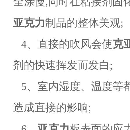
全涂慢
,
同时
在粘接剂固
亚克力
制品的整体
美观
;
4
、直接的吹风会使
克
剂的快速挥发而发白
;
5
、室内湿度、温度等
造成直接的影响
;
6
、
亚
克力
板表面的应