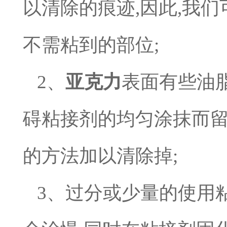
以清除的痕迹
,
因此
,
我们
不需粘到的部位
;
2
、
亚克力
表面
有些油
碍粘接剂的均匀涂抹而
的方法加以清除掉
;
3
、过分
或
少量的使用